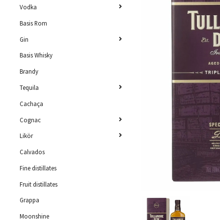
Vodka
Basis Rom
Gin
Basis Whisky
Brandy
Tequila
Cachaça
Cognac
Likör
Calvados
Fine distillates
Fruit distillates
Grappa
Moonshine