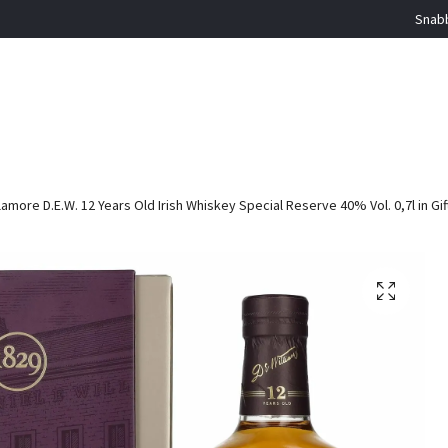
Snabb
lamore D.E.W. 12 Years Old Irish Whiskey Special Reserve 40% Vol. 0,7l in Gi