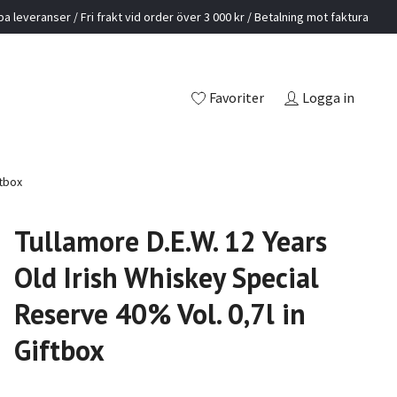
a leveranser / Fri frakt vid order över 3 000 kr / Betalning mot faktura
Favoriter
Logga in
ftbox
Tullamore D.E.W. 12 Years
Old Irish Whiskey Special
Reserve 40% Vol. 0,7l in
Giftbox