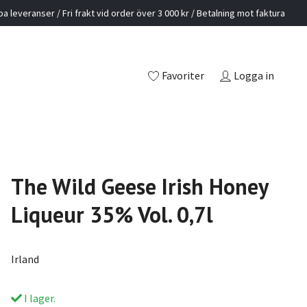
a leveranser / Fri frakt vid order över 3 000 kr / Betalning mot faktura
Favoriter
Logga in
The Wild Geese Irish Honey
Liqueur 35% Vol. 0,7l
Irland
I lager.