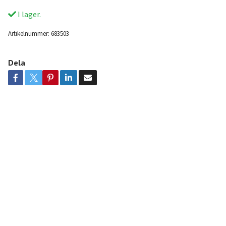
I lager.
Artikelnummer:
683503
Dela