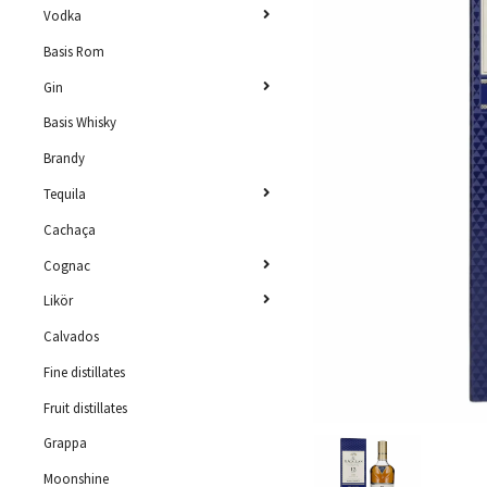
Vodka
Basis Rom
Gin
Basis Whisky
Brandy
Tequila
Cachaça
Cognac
Likör
Calvados
Fine distillates
Fruit distillates
Grappa
Moonshine