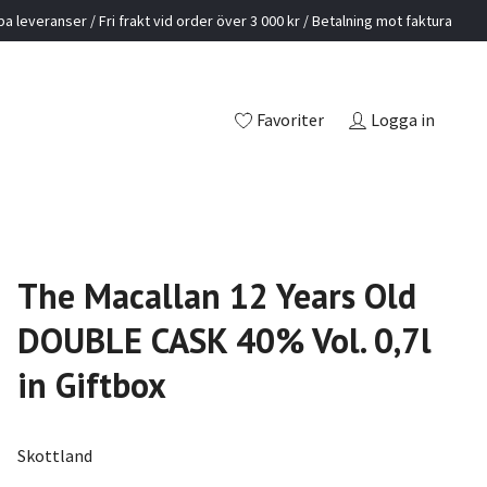
a leveranser / Fri frakt vid order över 3 000 kr / Betalning mot faktura
Favoriter
Logga in
The Macallan 12 Years Old
DOUBLE CASK 40% Vol. 0,7l
in Giftbox
Skottland