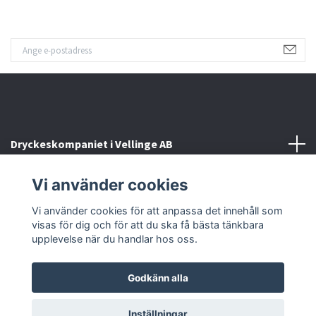
Dryckeskompaniet i Vellinge AB
Vi använder cookies
Kontakta oss
Vi använder cookies för att anpassa det innehåll som
Sociala medier
visas för dig och för att du ska få bästa tänkbara
upplevelse när du handlar hos oss.
Godkänn alla
© 2026 Dryckeskompaniet i Vellinge
Inställningar