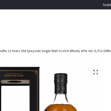
Snabb
dhu 12 Years Old Speyside Single Malt Scotch Whisky 43% Vol. 0,7l in Giftb