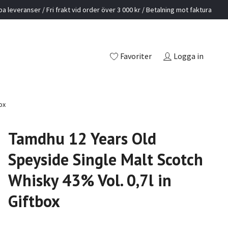
a leveranser / Fri frakt vid order över 3 000 kr / Betalning mot faktura
Favoriter
Logga in
ox
Tamdhu 12 Years Old
Speyside Single Malt Scotch
Whisky 43% Vol. 0,7l in
Giftbox