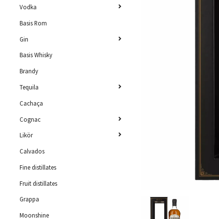
Vodka
Basis Rom
Gin
Basis Whisky
Brandy
Tequila
Cachaça
Cognac
Likör
Calvados
Fine distillates
Fruit distillates
Grappa
Moonshine