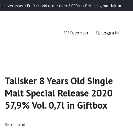
a leveranser / Fri frakt vid order över 3 000 kr / Betalning mot faktura
Favoriter
Logga in
Talisker 8 Years Old Single
Malt Special Release 2020
57,9% Vol. 0,7l in Giftbox
Skottland