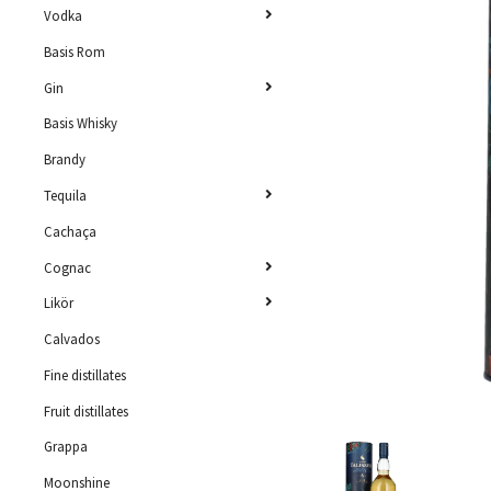
Vodka
Basis Rom
Gin
Basis Whisky
Brandy
Tequila
Cachaça
Cognac
Likör
Calvados
Fine distillates
Fruit distillates
Grappa
Moonshine