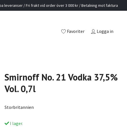
a leveranser / Fri frakt vid order över 3 000 kr / Betalning mot faktura
Favoriter
Logga in
Smirnoff No. 21 Vodka 37,5%
Vol. 0,7l
Storbritannien
I lager.