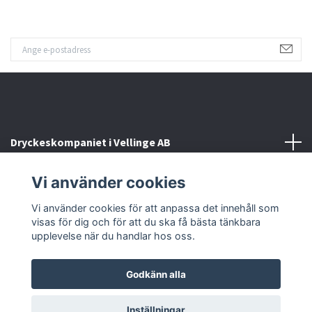
Dryckeskompaniet i Vellinge AB
Vi använder cookies
Kontakta oss
Vi använder cookies för att anpassa det innehåll som
Sociala medier
visas för dig och för att du ska få bästa tänkbara
upplevelse när du handlar hos oss.
Godkänn alla
© 2026 Dryckeskompaniet i Vellinge
Inställningar