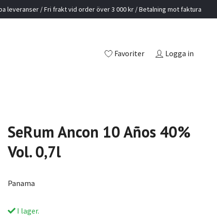
a leveranser / Fri frakt vid order över 3 000 kr / Betalning mot faktura
Favoriter
Logga in
SeRum Ancon 10 Años 40%
Vol. 0,7l
Panama
I lager.