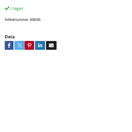
I lager.
Artikelnummer:
608340
Dela