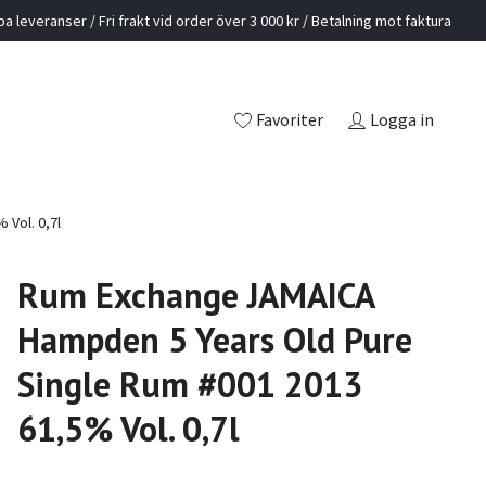
a leveranser / Fri frakt vid order över 3 000 kr / Betalning mot faktura
Favoriter
Logga in
Vol. 0,7l
Rum Exchange JAMAICA
Hampden 5 Years Old Pure
Single Rum #001 2013
61,5% Vol. 0,7l