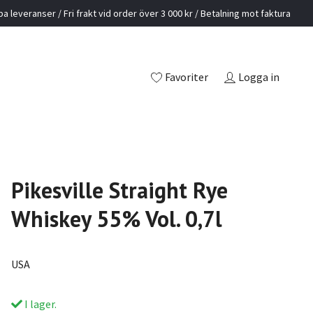
a leveranser / Fri frakt vid order över 3 000 kr / Betalning mot faktura
Favoriter
Logga in
Pikesville Straight Rye
Whiskey 55% Vol. 0,7l
USA
I lager.