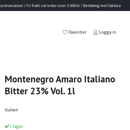
a leveranser / Fri frakt vid order över 3 000 kr / Betalning mot faktura
Favoriter
Logga in
Montenegro Amaro Italiano
Bitter 23% Vol. 1l
Italien
I lager.