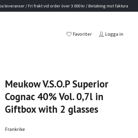
a leveranser / Fri frakt vid order över 3 000 kr / Betalning mot faktura
Favoriter
Logga in
Meukow V.S.O.P Superior
Cognac 40% Vol. 0,7l in
Giftbox with 2 glasses
Frankrike