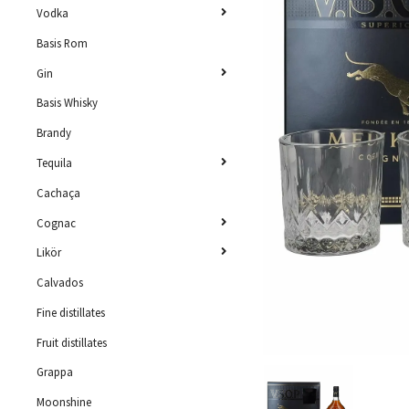
Vodka
Basis Rom
Gin
Basis Whisky
Brandy
Tequila
Cachaça
Cognac
Likör
Calvados
Fine distillates
Fruit distillates
Grappa
Moonshine