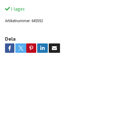
I lager.
Artikelnummer:
645592
Dela