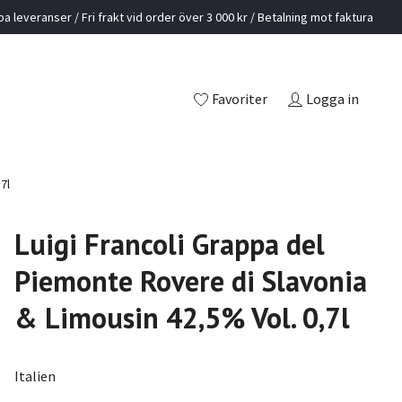
a leveranser / Fri frakt vid order över 3 000 kr / Betalning mot faktura
Favoriter
Logga in
7l
Luigi Francoli Grappa del
Piemonte Rovere di Slavonia
& Limousin 42,5% Vol. 0,7l
Italien