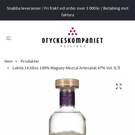
Snabba leveranser / Fri frakt vid order över 3 000 kr / Betalning mot
faktura
Hem
Produkter
Lokita 14 Años 100% Maguey Mezcal Artesanal 47% Vol. 0,7l