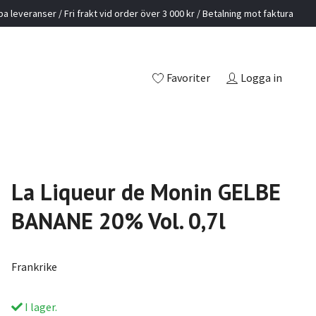
a leveranser / Fri frakt vid order över 3 000 kr / Betalning mot faktura
Favoriter
Logga in
La Liqueur de Monin GELBE
BANANE 20% Vol. 0,7l
Frankrike
I lager.