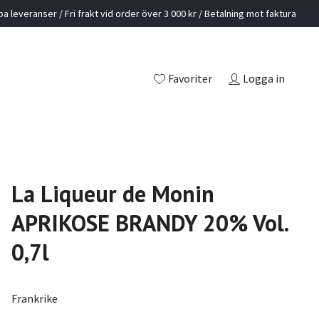
a leveranser / Fri frakt vid order över 3 000 kr / Betalning mot faktura
Favoriter
Logga in
La Liqueur de Monin
APRIKOSE BRANDY 20% Vol.
0,7l
Frankrike