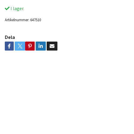
I lager.
Artikelnummer:
647510
Dela