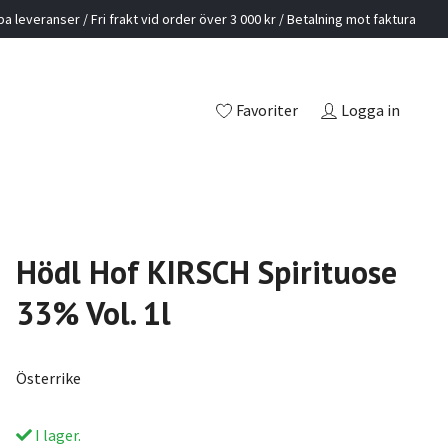
a leveranser / Fri frakt vid order över 3 000 kr / Betalning mot faktura
Favoriter
Logga in
Hödl Hof KIRSCH Spirituose
33% Vol. 1l
Österrike
I lager.