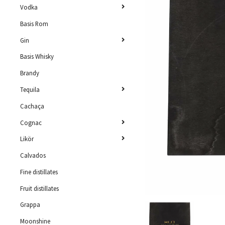
Vodka
Basis Rom
Gin
Basis Whisky
Brandy
Tequila
Cachaça
Cognac
Likör
Calvados
Fine distillates
Fruit distillates
Grappa
Moonshine