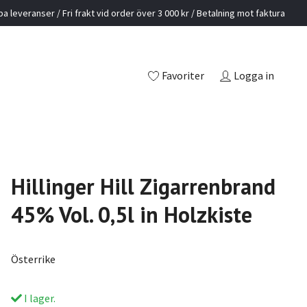
a leveranser / Fri frakt vid order över 3 000 kr / Betalning mot faktura
Favoriter
Logga in
Hillinger Hill Zigarrenbrand
45% Vol. 0,5l in Holzkiste
Österrike
I lager.