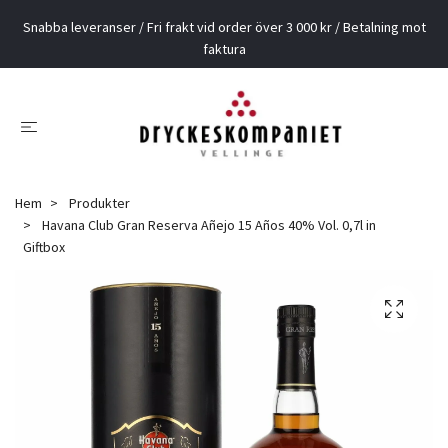
Snabba leveranser / Fri frakt vid order över 3 000 kr / Betalning mot
faktura
Hem
Produkter
Havana Club Gran Reserva Añejo 15 Años 40% Vol. 0,7l in
Giftbox