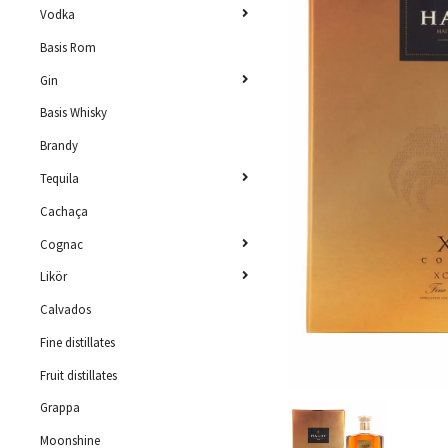
Vodka
Basis Rom
Gin
Basis Whisky
Brandy
Tequila
Cachaça
Cognac
Likör
Calvados
Fine distillates
Fruit distillates
Grappa
Moonshine