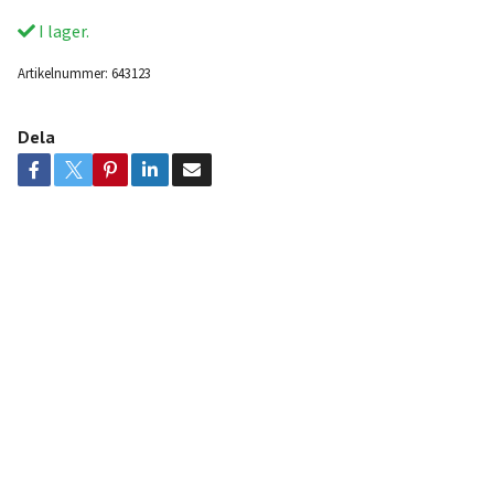
I lager.
Artikelnummer:
643123
Dela