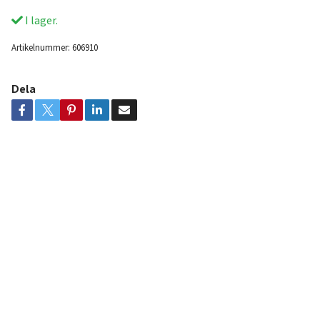
I lager.
Artikelnummer:
606910
Dela