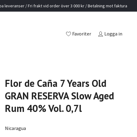
a leveranser / Fri frakt vid order över 3 000 kr / Betalning mot faktura
Favoriter
Logga in
Flor de Caña 7 Years Old
GRAN RESERVA Slow Aged
Rum 40% Vol. 0,7l
Nicaragua