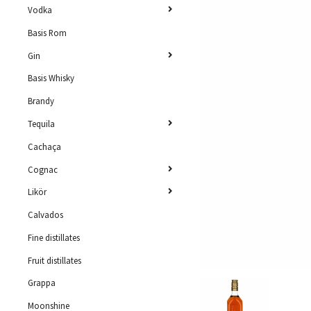
Vodka
Basis Rom
Gin
Basis Whisky
Brandy
Tequila
Cachaça
Cognac
Likör
Calvados
Fine distillates
Fruit distillates
Grappa
Moonshine