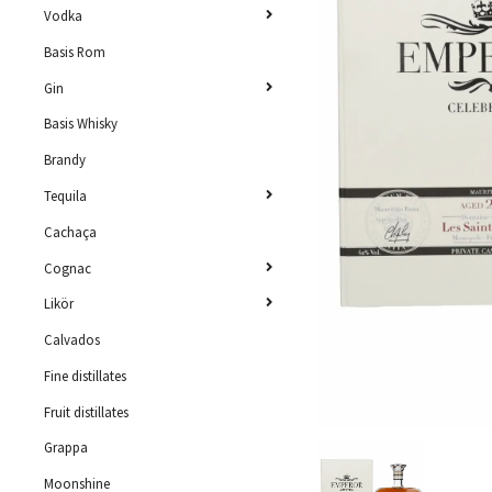
Vodka
Basis Rom
Gin
Basis Whisky
Brandy
Tequila
Cachaça
Cognac
Likör
Calvados
Fine distillates
Fruit distillates
Grappa
Moonshine