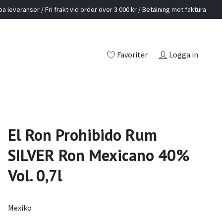
a leveranser / Fri frakt vid order över 3 000 kr / Betalning mot faktura
Favoriter
Logga in
El Ron Prohibido Rum
SILVER Ron Mexicano 40%
Vol. 0,7l
Mexiko