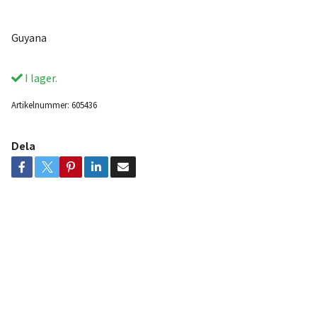
Guyana
I lager.
Artikelnummer:
605436
Dela