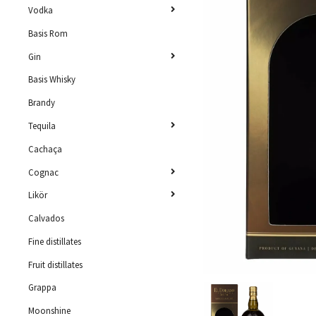
Vodka
Basis Rom
Gin
Basis Whisky
Brandy
Tequila
Cachaça
Cognac
Likör
Calvados
Fine distillates
Fruit distillates
Grappa
Moonshine