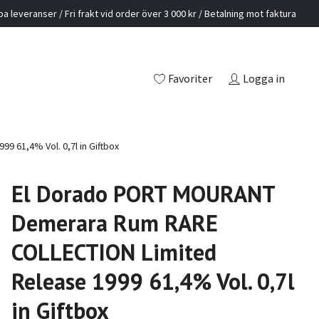
a leveranser / Fri frakt vid order över 3 000 kr / Betalning mot faktura
Favoriter
Logga in
61,4% Vol. 0,7l in Giftbox
El Dorado PORT MOURANT
Demerara Rum RARE
COLLECTION Limited
Release 1999 61,4% Vol. 0,7l
in Giftbox