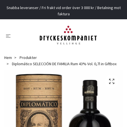
Snabba leveranser / Fri frakt vid order över 3 000 kr / Betalning mot
faktura
Hem
Produkter
Diplomático SELECCIÓN DE FAMILIA Rum 43% Vol. 0,7l in Giftbox