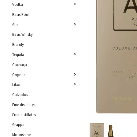
Vodka
Basis Rom
Gin
Basis Whisky
Brandy
Tequila
Cachaça
Cognac
Likör
Calvados
Fine distillates
Fruit distillates
Grappa
Moonshine