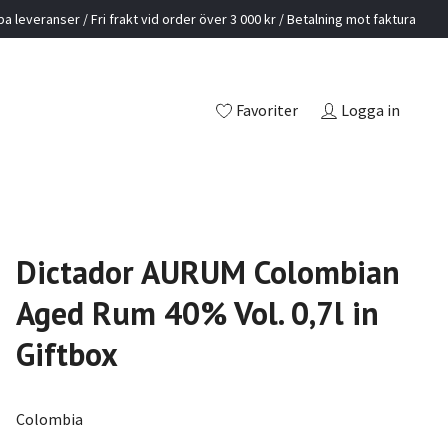
a leveranser / Fri frakt vid order över 3 000 kr / Betalning mot faktura
Favoriter
Logga in
Dictador AURUM Colombian
Aged Rum 40% Vol. 0,7l in
Giftbox
Colombia