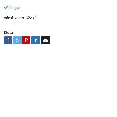
I lager.
Artikelnummer:
606427
Dela