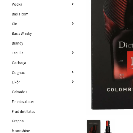
Vodka
Basis Rom
Gin
Basis Whisky
Brandy
Tequila
Cachaça
Cognac
Likör
Calvados
Fine distillates
Fruit distillates
Grappa
Moonshine