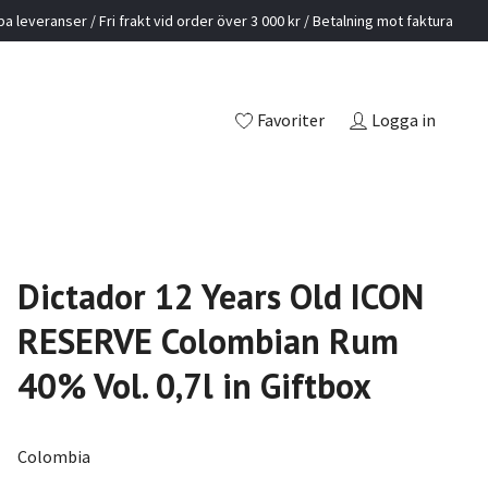
a leveranser / Fri frakt vid order över 3 000 kr / Betalning mot faktura
Favoriter
Logga in
Dictador 12 Years Old ICON
RESERVE Colombian Rum
40% Vol. 0,7l in Giftbox
Colombia