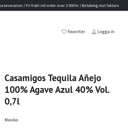
a leveranser / Fri frakt vid order över 3 000 kr / Betalning mot faktura
Favoriter
Logga in
Casamigos Tequila Añejo
100% Agave Azul 40% Vol.
0,7l
Mexiko