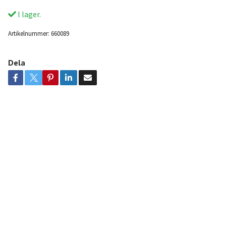
I lager.
Artikelnummer:
660089
Dela