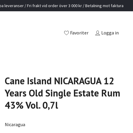
a leveranser / Fri frakt vid order över 3 000 kr / Betalning mot faktura
Favoriter
Logga in
Cane Island NICARAGUA 12
Years Old Single Estate Rum
43% Vol. 0,7l
Nicaragua