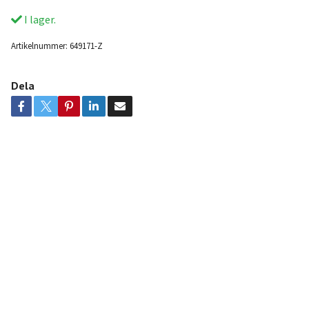
I lager.
Artikelnummer:
649171-Z
Dela