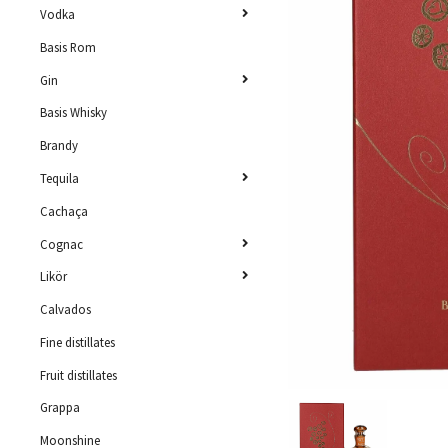
Vodka
Basis Rom
Gin
Basis Whisky
Brandy
Tequila
Cachaça
Cognac
Likör
Calvados
Fine distillates
Fruit distillates
Grappa
Moonshine