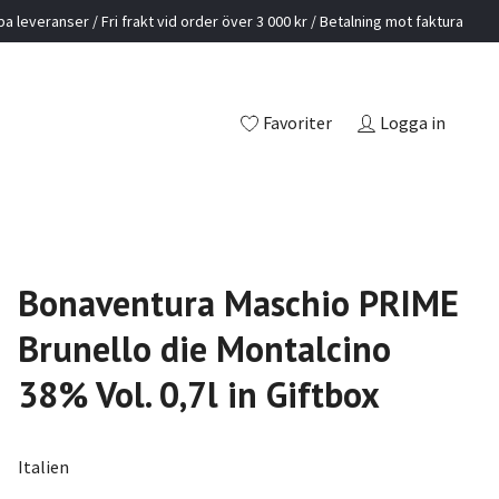
a leveranser / Fri frakt vid order över 3 000 kr / Betalning mot faktura
Favoriter
Logga in
Bonaventura Maschio PRIME
Brunello die Montalcino
38% Vol. 0,7l in Giftbox
Italien