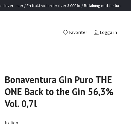
a leveranser / Fri frakt vid order över 3 000 kr / Betalning mot faktura
Favoriter
Logga in
Bonaventura Gin Puro THE
ONE Back to the Gin 56,3%
Vol. 0,7l
Italien