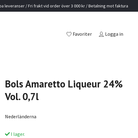
a leveranser / Fri frakt vid order över 3 000 kr / Betalning mot faktura
Favoriter
Logga in
Bols Amaretto Liqueur 24%
Vol. 0,7l
Nederländerna
I lager.