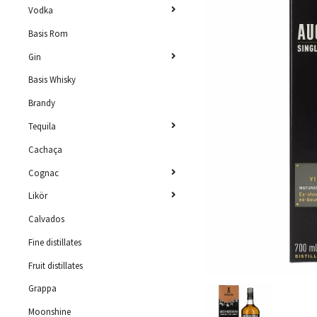
Vodka
Basis Rom
Gin
Basis Whisky
Brandy
Tequila
Cachaça
Cognac
Likör
Calvados
Fine distillates
Fruit distillates
Grappa
Moonshine