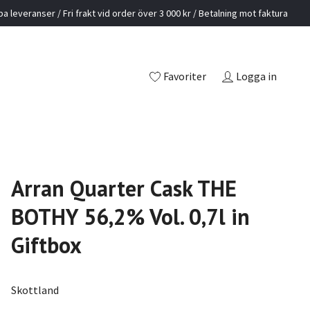
a leveranser / Fri frakt vid order över 3 000 kr / Betalning mot faktura
Favoriter
Logga in
Arran Quarter Cask THE
BOTHY 56,2% Vol. 0,7l in
Giftbox
Skottland