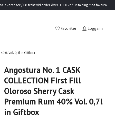
a leveranser / Fri frakt vid order över 3 000 kr / Betalning mot faktura
Favoriter
Logga in
0% Vol. 0,7l in Giftbox
Angostura No. 1 CASK
COLLECTION First Fill
Oloroso Sherry Cask
Premium Rum 40% Vol. 0,7l
in Giftbox