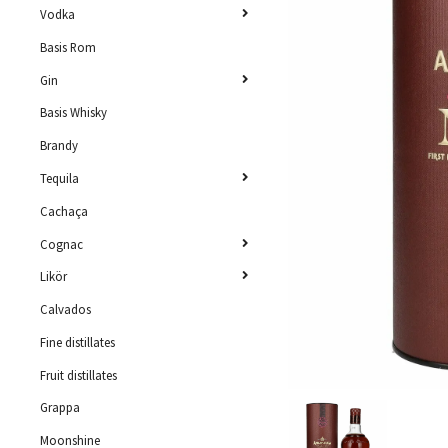
Vodka
Basis Rom
Gin
Basis Whisky
Brandy
Tequila
Cachaça
Cognac
Likör
Calvados
Fine distillates
Fruit distillates
Grappa
Moonshine