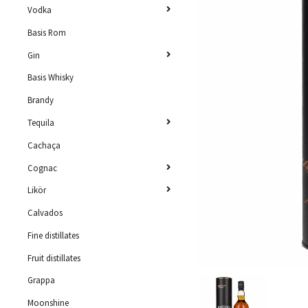
Vodka
Basis Rom
Gin
Basis Whisky
Brandy
Tequila
Cachaça
Cognac
Likör
Calvados
Fine distillates
Fruit distillates
Grappa
Moonshine