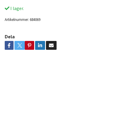
I lager.
Artikelnummer:
684069
Dela