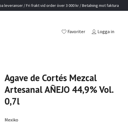
a leveranser / Fri frakt vid order över 3 000 kr / Betalning mot faktura
Favoriter
Logga in
Agave de Cortés Mezcal
Artesanal AÑEJO 44,9% Vol.
0,7l
Mexiko