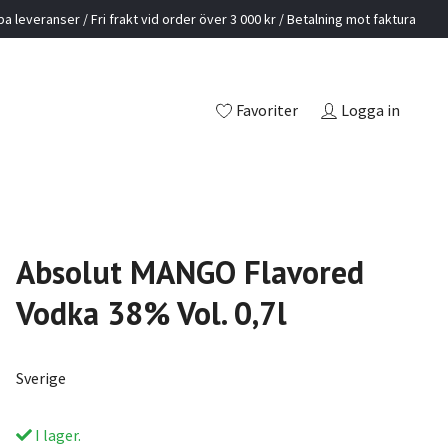
a leveranser / Fri frakt vid order över 3 000 kr / Betalning mot faktura
Favoriter
Logga in
Absolut MANGO Flavored
Vodka 38% Vol. 0,7l
Sverige
I lager.