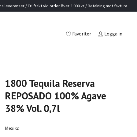
a leveranser / Fri frakt vid order över 3 000 kr / Betalning mot faktura
Favoriter
Logga in
1800 Tequila Reserva
REPOSADO 100% Agave
38% Vol. 0,7l
Mexiko